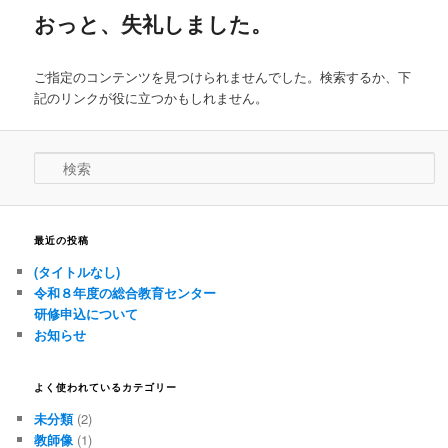
おっと、失礼しました。
ン
テ
ご指定のコンテンツを見つけられませんでした。検索するか、下
テ
ン
記のリンクが役に立つかもしれません。
ン
ツ
検
ツ
へ
索
へ
移
最近の投稿
移
動
(タイトルなし)
令和８年度の総合教育センター
動
研修申込について
お知らせ
よく使われているカテゴリー
未分類
(2)
教師像
(1)