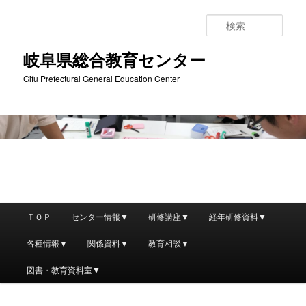
検
索
岐阜県総合教育センター
Gifu Prefectural General Education Center
メ
ＴＯＰ
センター情報▼
研修講座▼
経年研修資料▼
メ
サ
イ
ン
各種情報▼
関係資料▼
教育相談▼
イ
ブ
メ
ニ
図書・教育資料室▼
ン
コ
ュ
ー
コ
ン