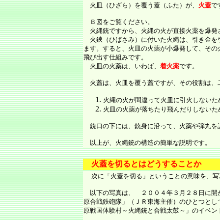
火皿（ひざら）を覆う蓋（ふた）が、
火蓋
で
Ｂ図をご覧ください。
火縄銃ですから、火縄の火が直接火薬を爆発
火鋏（ひばさみ）に付いた火縄は、引き金を
ます。すると、火皿の火薬が小爆発して、その
飛び出す仕組みです。
火皿の火薬は、いわば、
着火薬
です。
火蓋は、火皿を覆う蓋ですが、その役割は、
火縄の火が間違って火皿に引火しないた
火皿の火薬が落ちたり飛んだりしないた
銃口の下には、銃身に沿って、火薬や弾丸を
以上が、火縄銃の構造の簡単な説明です。
火蓋を切るとはどうすることか
次に「火蓋を切る」ということの意味を、写
以下の写真は、 ２００４年３月２８日に開
原合戦鉄砲隊」（ＪＲ東海主催）のひとつとし
原戦国体験村～火縄銃と合戦太鼓～」のイベン