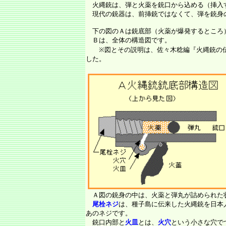
火縄銃は、弾と火薬を銃口から込める（挿入
現代の銃器は、前挿銃ではなくて、弾を銃身
下の図のＡは銃底部（火薬が爆発するところ
Ｂは、全体の構造図です。
※図とその説明は、佐々木稔編『火縄銃の伝
した。
Ａ図の銃身の中は、火薬と弾丸が詰められた
尾栓ネジ
は、種子島に伝来した火縄銃を日本
あのネジです。
銃口内部と
火皿
とは、
火穴
という小さな穴で