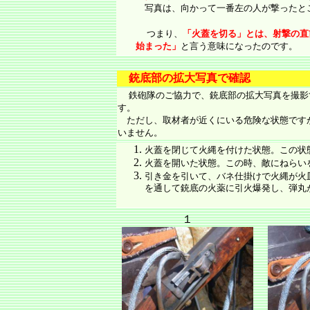
写真は、向かって一番左の人が撃ったと
つまり、
「火蓋を切る」とは、射撃の直
始まった」
と言う意味になったのです。
銃底部の拡大写真で確認
鉄砲隊のご協力で、銃底部の拡大写真を撮影
す。
ただし、取材者が近くにいる危険な状態です
いません。
火蓋を閉じて火縄を付けた状態。この状
火蓋を開いた状態。この時、敵にねらい
引き金を引いて、バネ仕掛けで火縄が火
を通して銃底の火薬に引火爆発し、弾丸
１